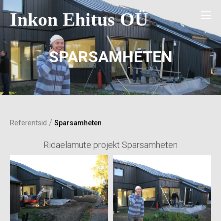
Inkon Ehitus OÜ
SPARSAMHETEN
/
Referentsid
Sparsamheten
Ridaelamute projekt Sparsamheten