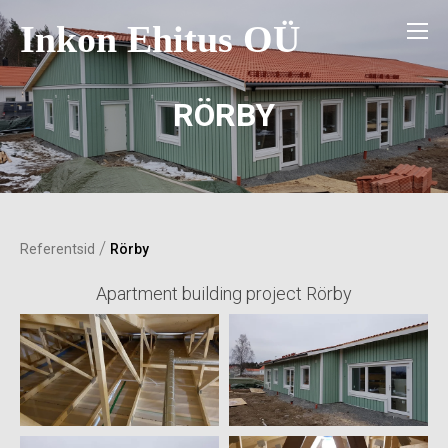
Inkon Ehitus OÜ
RÖRBY
/
Referentsid
Rörby
Apartment building project Rörby